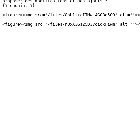
proposer des modifications et des ajouts.*

{% endhint %}

<figure><img src="/files/8hU1licITMwk4GGBg50O" alt=""><