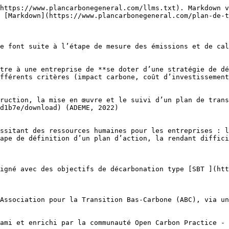
https://www.plancarbonegeneral.com/llms.txt). Markdown v
 [Markdown](https://www.plancarbonegeneral.com/plan-de-t
e font suite à l’étape de mesure des émissions et de cal
tre à une entreprise de **se doter d’une stratégie de dé
fférents critères (impact carbone, coût d’investissement
ruction, la mise en œuvre et le suivi d’un plan de trans
d1b7e/download) (ADEME, 2022)

ssitant des ressources humaines pour les entreprises : l
ape de définition d’un plan d’action, la rendant diffici
igné avec des objectifs de décarbonation type [SBT ](htt
Association pour la Transition Bas-Carbone (ABC), via un
ami et enrichi par la communauté Open Carbon Practice - 