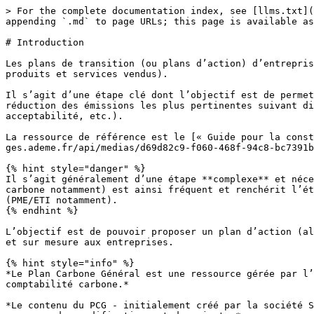
> For the complete documentation index, see [llms.txt](
appending `.md` to page URLs; this page is available as
# Introduction

Les plans de transition (ou plans d’action) d’entrepris
produits et services vendus).

Il s’agit d’une étape clé dont l’objectif est de permet
réduction des émissions les plus pertinentes suivant di
acceptabilité, etc.).

La ressource de référence est le [« Guide pour la const
ges.ademe.fr/api/medias/d69d82c9-f060-468f-94c8-bc7391b
{% hint style="danger" %}

Il s’agit généralement d’une étape **complexe** et néce
carbone notamment) est ainsi fréquent et renchérit l’ét
(PME/ETI notamment).

{% endhint %}

L’objectif est de pouvoir proposer un plan d’action (al
et sur mesure aux entreprises.

{% hint style="info" %}

*Le Plan Carbone Général est une ressource gérée par l’
comptabilité carbone.*

*Le contenu du PCG - initialement créé par la société S