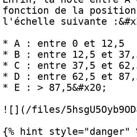
fonction de la position
l'échelle suivante :&#x2
* A : entre 0 et 12,5

* B : entre 12,5 et 37,5
* C : entre 37,5 et 62,5
* D : entre 62,5 et 87,5
* E : > 87,5&#x20;

![](/files/5hsgU5Oyb9OD
{% hint style="danger" %