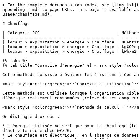
> For the complete documentation index, see [llms.txt](https://www.plancarbonegeneral.com/llms.txt). Markdown versions of documentation pages are available by appending `.md` to page URLs; this page is available as [Markdown](https://www.plancarbonegeneral.com/perimetre-collaborateurs/locaux/exploitation/energie/par-usage/chauffage.md).

# Chauffage

| Catégorie PCG                               | Méthode                             | Incertitude                                          |
| ------------------------------------------- | ----------------------------------- | ---------------------------------------------------- |
| locaux > exploitation > energie > Chauffage | Quantité d'énergie (kWh ou L ou m3) | <mark style="background-color:green;">low</mark>     |
| locaux > exploitation > energie > Chauffage | kgCO2eq/m2 - DPE                    | <mark style="background-color:orange;">medium</mark> |
| locaux > exploitation > energie > Chauffage | kWh/m2 - standard                   | <mark style="background-color:red;">high</mark>      |

{% tabs %}
{% tab title="Quantité d'énergie" %} <mark style="color:green;">**`Description`**</mark>

Cette méthode consiste à évaluer les émissions liées au chauffage à partir des quantités d'énergie consommées.

<mark style="color:green;">**`Contexte d'utilisation`**</mark>

Cette méthode est utilisée lorsque l'organisation ciblée a accès à l'ensemble de ses factures d'énergie pour le site considéré et/ou qu’elle connait les quantités d’énergie réellement consommées (relevé de ses compteurs d’électricité, de gaz, etc.).

<mark style="color:green;">**`Méthode de calcul :`**</mark>

On distingue deux cas :

* L'énergie utilisée ne sert que pour le chauffage (le chauffage n'est pas électrique), dans ce cas les factures ou consommations donneront directement la donnée d'activité recherchée.&#x20;
* Le chauffage est électrique : en l'absence de données plus précises on attribue alors par convention 66% de la consommation électrique au chauffage (source: [Eau et énergie : comment réduire la facture ? 50 trucs et astuces - ADEME](https://librairie.ademe.fr/cadic/6804/guide-eau-energie-economies-50-trucs-astuces.pdf)). Le reste de la consommation électrique est ensuite attribuée aux autres usages (éclairage, équipements, etc).

On applique ensuite le facteur d'émission correspondant à l'énergie utilisée, ainsi qu'à l'unité renseignée. Si ce facteur d'émission est disponible **par usage** (pour l'électricité par exemple), on veillera à choisir l'usage adapté, ici le chauffage.

{% hint style="info" %}
Pour le réseau de chaleur, le facteur d'émission est très variable en fonction du réseau utilisé :

* Si le fournisseur communique directement son facteur d'émission, ou si celui-ci est présent sur la Base Empreinte® ou peut être déduit de l'arrêté du 16 mars 2023 modifiant l'arrêté du 15 septembre 2006 relatif au diagnostic de performance énergétique pour les bâtiments ou parties de bâtiment autres que d'habitation existants proposés à la vente en France métropolitaine, on utilise ce facteur d'émission
* Sinon, on utilise le facteur d'émission du réseau de chaleur le plus proche géographiquement du site considéré, que l'on détermine grâce à [la cartographie des réseaux de chaleur et de froid](https://viaseva.org/comment-se-raccorder/)
  {% endhint %}

<mark style="color:green;">**`Sources des Facteurs d'Emissions`**</mark>

Base Empreinte® de l'ADEME
{% endtab %}

{% tab title="kgCO2eq/m² 